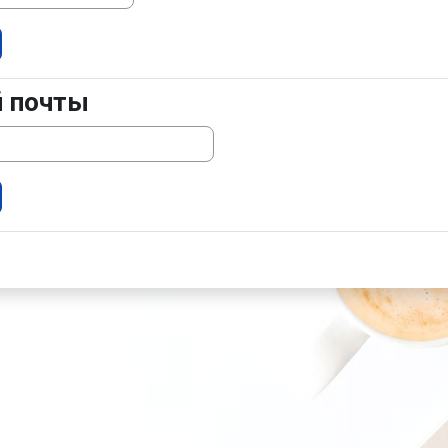
й почты
очты