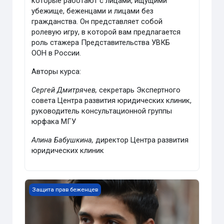
которые работают с лицами, ищущими
убежище, беженцами и лицами без
гражданства. Он представляет собой
ролевую игру, в которой вам предлагается
роль стажера Представительства УВКБ
ООН в России.
Авторы курса:
Сергей Дмитрячев,
секретарь Экспертного
совета Центра развития юридических клиник,
руководитель консультационной группы
юрфака МГУ
Алина Бабушкина,
директор Центра развития
юридических клиник
Модуль 1. Статус беженца
Защита прав беженцев