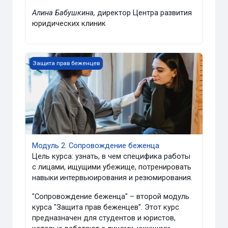
Алина Бабушкина,
директор Центра развития
юридических клиник
Модуль 2. Сопровождение беженца
Защита прав беженцев
Модуль 2. Сопровождение беженца
Цель курса: узнать, в чем специфика работы
с лицами, ищущими убежище, потренировать
навыки интервьюирования и резюмирования.
"Сопровождение беженца" – второй модуль
курса "Защита прав беженцев". Этот курс
предназначен для студентов и юристов,