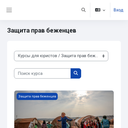
Перейти к основному содержанию
Вход
Изменить данные поис
Боковая панель
Защита прав беженцев
Категории курсов
Поиск курса
Поиск курса
Модуль 3. Права беженца
Защита прав беженцев