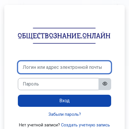
Перейти к основному содержанию
Зайти на Обще
Пропустить и перейти к созданию новой учетной запис
Логин или адрес электронной почты
Пароль
Вход
Забыли пароль?
Нет учетной записи?
Создать учетную запись